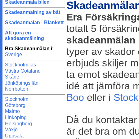
Skadeanmälan 
Skadeanmäla bilen
Skadeanmälning av båt
Era Försäkring
Skadeanmälan - Blankett
totalt 5 försäkr
Att göra en
skadeanmälan
skadeanmälning
Bra Skadeanmälan i:
typer av skador 
Sverige
erbjuds skiljer 
Stockholm läs
Västra Götaland
ta emot skadean
Skåne
idé att jämföra 
Jönköpings län
Norrbotten
Boo
eller i
Stock
Stockholm
Göteborg
Malmö
Då du kontaktar
Linköping
Helsingborg
är det bra om du 
Växjö
Uppsala