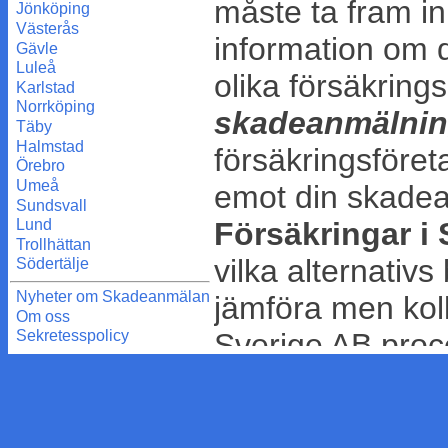
måste ta fram i
Jönköping
Västerås
information om 
Gävle
Luleå
olika försäkrin
Karlstad
Norrköping
skadeanmälnin
Täby
Halmstad
försäkringsföret
Örebro
Umeå
emot din skade
Sundsvall
Försäkringar i
Lund
Trollhättan
vilka alternativ
Södertälje
Nyheter om Skadeanmälan
jämföra men kol
Om oss
Sverige AB proc
Sekretesspolicy
redan på hur villi